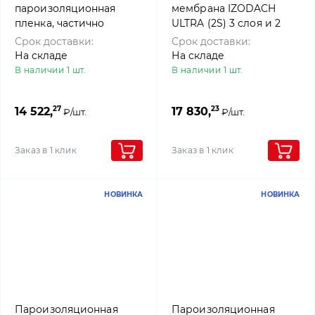
пароизоляционная
мембрана IZODACH
пленка, частично
ULTRA (2S) 3 слоя и 2
проницаемая, 150гр/м2,
клейкие полосы,(1,5 м х
Срок доставки:
Срок доставки:
1.5х50м, Rothoblaas
50 м), 4roof
На складе
На складе
В наличии 1 шт.
В наличии 1 шт.
27
23
14 522,
17 830,
₽/шт.
₽/шт.
Заказ в 1 клик
Заказ в 1 клик
НОВИНКА
НОВИНКА
Пароизоляционная
Пароизоляционная