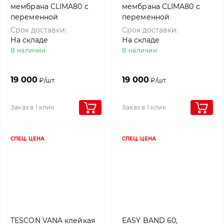
мембрана CLIMA80 с
мембрана CLIMA80 с
переменной
переменной
диффузией, 1,5х50м,
диффузией, 1,5х50м,
Срок доставки:
Срок доставки:
Rothoblaas
Holz Technic
На складе
На складе
В наличии
В наличии
19 000
19 000
₽/шт.
₽/шт.
Заказ в 1 клик
Заказ в 1 клик
СПЕЦ. ЦЕНА
СПЕЦ. ЦЕНА
TESCON VANA клейкая
EASY BAND 60,