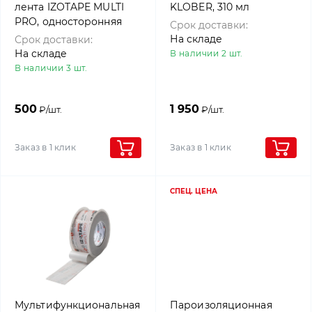
лента IZOTAPE MULTI
KLOBER, 310 мл
PRO, односторонняя
Срок доставки:
клейкая лента для
На складе
Срок доставки:
наружных и внутренних
На складе
В наличии 2 шт.
работ, 5м, 4roof
В наличии 3 шт.
500
1 950
₽/шт.
₽/шт.
Заказ в 1 клик
Заказ в 1 клик
СПЕЦ. ЦЕНА
Мультифункциональная
Пароизоляционная