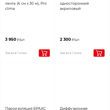
лента (6 см x 30 м), Pro
односторонний
clima
акриловый
универсальный скотч с
усиленным слоем,
0,06х25м, Rothoblaas
3 950
2 300
₽/шт.
₽/шт.
Заказ в 1 клик
Заказ в 1 клик
Пароизоляция БРААС
Диффузионная