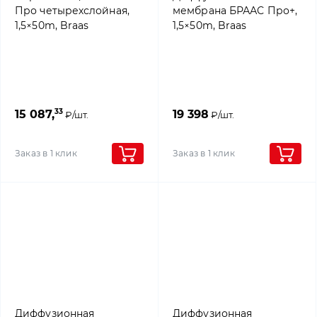
Про четырехслойная,
мембрана БРААС Про+,
1,5×50m, Braas
1,5×50m, Braas
33
15 087,
19 398
₽/шт.
₽/шт.
Заказ в 1 клик
Заказ в 1 клик
Диффузионная
Диффузионная