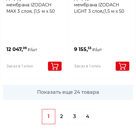
мембрана IZODACH
мембрана IZODACH
MAX 3 слоя, (1,5 м х 50
LIGHT 3 слоя,(1,5 м х 50
м), 4roof
м), 4roof
09
53
12 047,
9 155,
₽/шт.
₽/шт.
Заказ в 1 клик
Заказ в 1 клик
Показать еще 24 товара
1
2
3
4