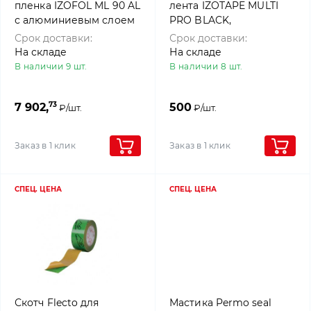
пленка IZOFOL ML 90 AL
лента IZOTAPE MULTI
с алюминиевым слоем
PRO BLACK,
(1,5 м х 50 м), 4roof
односторонняя клейкая
Срок доставки:
Срок доставки:
лента для наружных и
На складе
На складе
внутренних работ, 5м,
В наличии 9 шт.
В наличии 8 шт.
4roof
73
7 902,
500
₽/шт.
₽/шт.
Заказ в 1 клик
Заказ в 1 клик
СПЕЦ. ЦЕНА
СПЕЦ. ЦЕНА
Скотч Flecto для
Мастика Permo seal