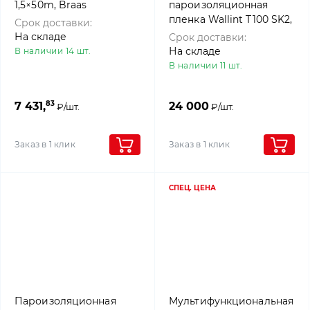
1,5×50m, Braas
пароизоляционная
пленка Wallint T100 SK2,
Срок доставки:
1,5x50 м, KLOBER
На складе
Срок доставки:
На складе
В наличии 14 шт.
В наличии 11 шт.
83
7 431,
24 000
₽/шт.
₽/шт.
Заказ в 1 клик
Заказ в 1 клик
СПЕЦ. ЦЕНА
Пароизоляционная
Мультифункциональная