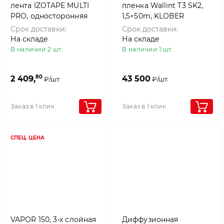
лента IZOTAPE MULTI
пленка Wallint T3 SK2,
PRO, односторонняя
1,5×50m, KLOBER
клейкая лента для
Срок доставки:
Срок доставки:
наружных и внутренних
На складе
На складе
работ, 25м, 4roof
В наличии 2 шт.
В наличии 1 шт.
80
2 409,
43 500
₽/шт.
₽/шт.
Заказ в 1 клик
Заказ в 1 клик
СПЕЦ. ЦЕНА
VAPOR 150, 3-х слойная
Диффузионная