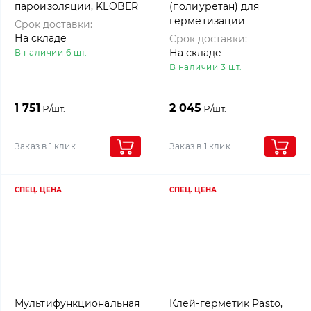
пароизоляции, KLOBER
(полиуретан) для
герметизации
Срок доставки:
гвоздевого
На складе
Срок доставки:
соединения, Klober,
На складе
В наличии 6 шт.
1000г
В наличии 3 шт.
1 751
2 045
₽/шт.
₽/шт.
Заказ в 1 клик
Заказ в 1 клик
СПЕЦ. ЦЕНА
СПЕЦ. ЦЕНА
Мультифункциональная
Клей-герметик Pasto,