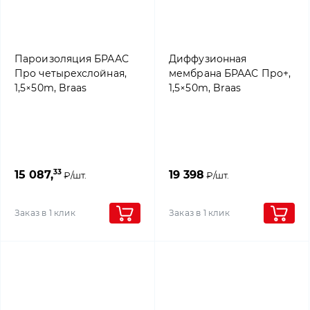
Пароизоляция БРААС
Диффузионная
Про четырехслойная,
мембрана БРААС Про+,
1,5×50m, Braas
1,5×50m, Braas
33
15 087,
19 398
₽/шт.
₽/шт.
Заказ в 1 клик
Заказ в 1 клик