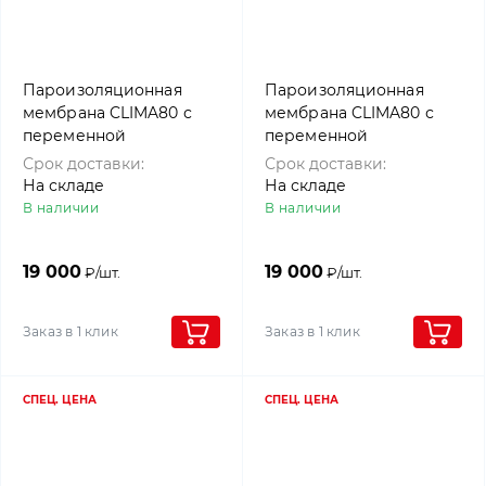
Пароизоляционная
Пароизоляционная
мембрана CLIMA80 с
мембрана CLIMA80 с
переменной
переменной
диффузией, 1,5х50м,
диффузией, 1,5х50м,
Срок доставки:
Срок доставки:
Rothoblaas
Holz Technic
На складе
На складе
В наличии
В наличии
19 000
19 000
₽/шт.
₽/шт.
Заказ в 1 клик
Заказ в 1 клик
СПЕЦ. ЦЕНА
СПЕЦ. ЦЕНА