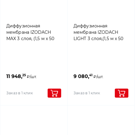
Диффузионная
Диффузионная
мембрана IZODACH
мембрана IZODACH
MAX 3 слоя, (1,5 м х 50
LIGHT 3 слоя,(1,5 м х 50
м), 4roof
м), 4roof
25
41
11 948,
9 080,
₽/шт.
₽/шт.
Заказ в 1 клик
Заказ в 1 клик