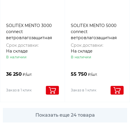
SOLITEX MENTO 3000
SOLITEX MENTO 5000
connect
connect
ветровлагозащитная
ветровлагозащитная
мембрана (1,5 м х 50 м),
мембрана (1,5 м х 50 м),
Срок доставки:
Срок доставки:
Pro clima
Pro clima
На складе
На складе
В наличии
В наличии
36 250
55 750
₽/шт.
₽/шт.
Заказ в 1 клик
Заказ в 1 клик
Показать еще 24 товара