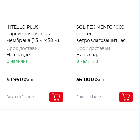
INTELLO PLUS
SOLITEX MENTO 1000
пароизоляционная
connect
мембрана (1,5 м х 50 м),
ветровлагозащитная
Pro clima
мембрана (1,5 м х 50 м),
Срок доставки:
Срок доставки:
Pro clima
На складе
На складе
В наличии
В наличии
41 950
35 000
₽/шт.
₽/шт.
Заказ в 1 клик
Заказ в 1 клик