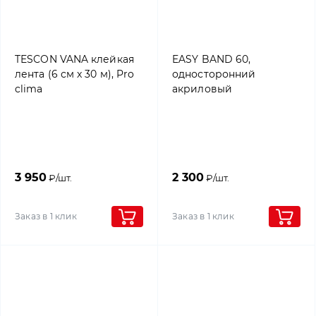
TESCON VANA клейкая
EASY BAND 60,
лента (6 см x 30 м), Pro
односторонний
clima
акриловый
универсальный скотч с
усиленным слоем,
0,06х25м, Rothoblaas
3 950
2 300
₽/шт.
₽/шт.
Заказ в 1 клик
Заказ в 1 клик