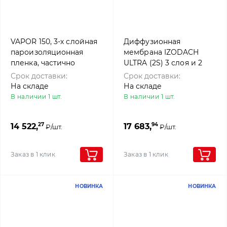
VAPOR 150, 3-х слойная
Диффузионная
пароизоляционная
мембрана IZODACH
пленка, частично
ULTRA (2S) 3 слоя и 2
проницаемая, 150гр/м2,
клейкие полосы,(1,5 м х
Срок доставки:
Срок доставки:
1.5х50м, Rothoblaas
50 м), 4roof
На складе
На складе
В наличии 1 шт.
В наличии 1 шт.
27
94
14 522,
17 683,
₽/шт.
₽/шт.
Заказ в 1 клик
Заказ в 1 клик
НОВИНКА
НОВИНКА