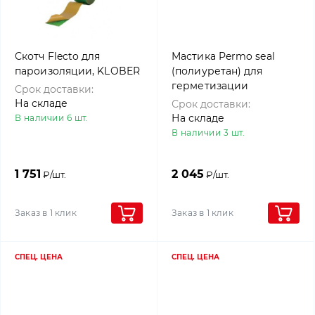
Скотч Flecto для
Мастика Permo seal
пароизоляции, KLOBER
(полиуретан) для
герметизации
Срок доставки:
гвоздевого
На складе
Срок доставки:
соединения, Klober,
На складе
В наличии 6 шт.
1000г
В наличии 3 шт.
1 751
2 045
₽/шт.
₽/шт.
Заказ в 1 клик
Заказ в 1 клик
СПЕЦ. ЦЕНА
СПЕЦ. ЦЕНА