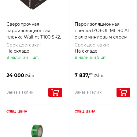
Сверхпрочная
Пароизоляционная
пароизоляционная
пленка IZOFOL ML 90 AL
пленка Wallint T100 SK2,
с алюминиевым слоем
1,5x50 м, KLOBER
(1,5 м х 50 м), 4roof
Срок доставки:
Срок доставки:
На складе
На складе
В наличии 11 шт.
В наличии 9 шт.
89
24 000
7 837,
₽/шт.
₽/шт.
Заказ в 1 клик
Заказ в 1 клик
СПЕЦ. ЦЕНА
СПЕЦ. ЦЕНА