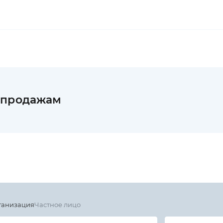
 продажам
ганизация
Частное лицо