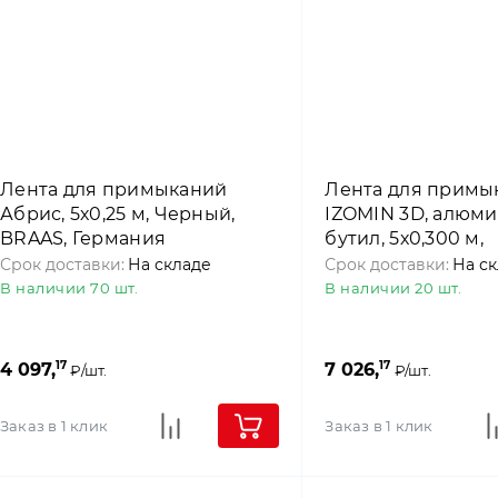
Лента для примыканий
Лента для примы
Абрис, 5х0,25 м, Черный,
IZOMIN 3D, алюми
BRAAS, Германия
бутил, 5х0,300 м,
Коричневый, 4roo
Срок доставки:
На складе
Срок доставки:
На с
В наличии 70 шт.
В наличии 20 шт.
17
17
4 097,
7 026,
₽/шт.
₽/шт.
Заказ в 1 клик
Заказ в 1 клик