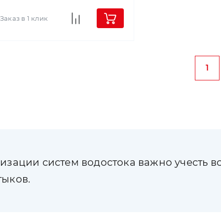
Заказ в 1 клик
1
изации систем водостока важно учесть в
тыков.