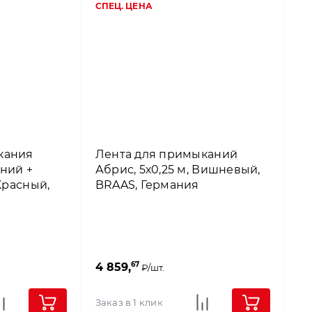
СПЕЦ. ЦЕНА
кания
Лента для примыканий
ний +
Абрис, 5х0,25 м, Вишневый,
 Красный,
BRAAS, Германия
67
4 859,
₽/шт.
Заказ в 1 клик