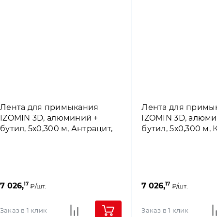
Лента для примыкания
Лента для примы
IZOMIN 3D, алюминий +
IZOMIN 3D, алюми
бутил, 5х0,300 м, Антрацит,
бутил, 5х0,300 м,
4roof
4roof
17
17
7 026,
7 026,
₽/шт.
₽/шт.
Заказ в 1 клик
Заказ в 1 клик