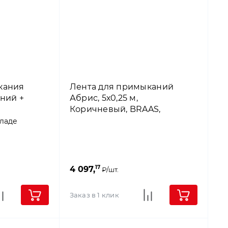
кания
Лента для примыканий
ний +
Абрис, 5х0,25 м,
Коричневый, BRAAS,
f
Германия
кладе
17
4 097,
₽/шт.
Заказ в 1 клик