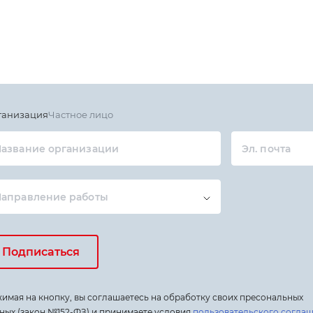
ганизация
Частное лицо
азвание организации
Эл. почта
Направление работы
Подписаться
имая на кнопку, вы соглашаетесь на обработку своих пресональных
ных (закон №152-ФЗ) и принимаете условия
пользовательского согла