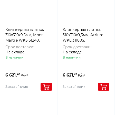
Клинкерная плитка,
Клинкерная плитка,
310x310x9,5мм, Mont
310x310x9,5мм, Atrium
Martre WKS 31240,
WKL 31180S,
Westerwalder klinker
Westerwalder klinker
Срок доставки:
Срок доставки:
На складе
На складе
В наличии
В наличии
72
72
6 621,
6 621,
₽/м²
₽/м²
Заказ в 1 клик
Заказ в 1 клик