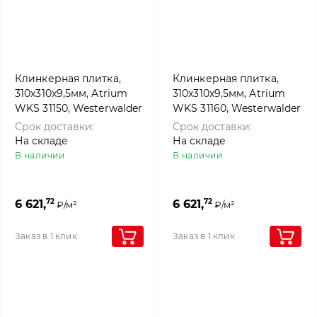
Клинкерная плитка,
Клинкерная плитка,
310x310x9,5мм, Atrium
310x310x9,5мм, Atrium
WKS 31150, Westerwalder
WKS 31160, Westerwalder
klinker
klinker
Срок доставки:
Срок доставки:
На складе
На складе
В наличии
В наличии
72
72
6 621,
6 621,
₽/м²
₽/м²
Заказ в 1 клик
Заказ в 1 клик