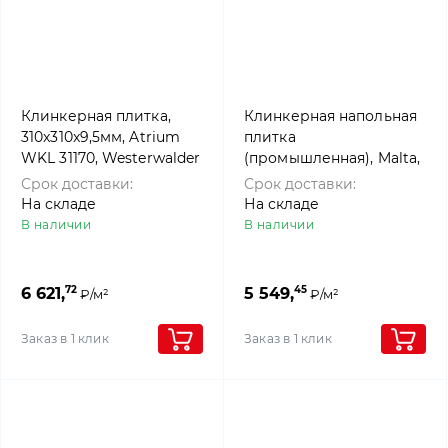
Клинкерная плитка,
Клинкерная напольная
310x310x9,5мм, Atrium
плитка
WKL 31170, Westerwalder
(промышленная), Malta,
klinker
ABC Klinkergruppe
Срок доставки:
Срок доставки:
На складе
На складе
В наличии
В наличии
72
45
6 621,
5 549,
₽/м²
₽/м²
Заказ в 1 клик
Заказ в 1 клик