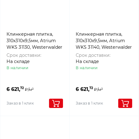
Клинкерная плитка,
Клинкерная плитка,
310x310x9,5мм, Atrium
310x310x9,5мм, Atrium
WKS 31130, Westerwalder
WKS 31140, Westerwalder
klinker
klinker
Срок доставки:
Срок доставки:
На складе
На складе
В наличии
В наличии
72
72
6 621,
6 621,
₽/м²
₽/м²
Заказ в 1 клик
Заказ в 1 клик