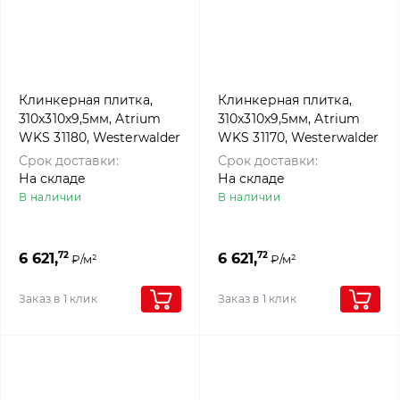
Клинкерная плитка,
Клинкерная плитка,
310x310x9,5мм, Atrium
310x310x9,5мм, Atrium
WKS 31180, Westerwalder
WKS 31170, Westerwalder
klinker
klinker
Срок доставки:
Срок доставки:
На складе
На складе
В наличии
В наличии
72
72
6 621,
6 621,
₽/м²
₽/м²
Заказ в 1 клик
Заказ в 1 клик