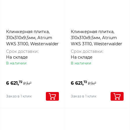
Клинкерная плитка,
Клинкерная плитка,
310x310x9,5мм, Atrium
310x310x9,5мм, Atrium
WKS 31100, Westerwalder
WKS 31110, Westerwalder
klinker
klinker
Срок доставки:
Срок доставки:
На складе
На складе
В наличии
В наличии
72
72
6 621,
6 621,
₽/м²
₽/м²
Заказ в 1 клик
Заказ в 1 клик