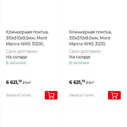
Клинкерная плитка,
Клинкерная плитка,
310x310x9,5мм, Mont
310x310x9,5мм, Mont
Martre WKS 31200,
Martre WKS 31210,
Westerwalder klinker
Westerwalder klinker
Срок доставки:
Срок доставки:
На складе
На складе
В наличии
В наличии
72
72
6 621,
6 621,
₽/м²
₽/м²
Заказ в 1 клик
Заказ в 1 клик