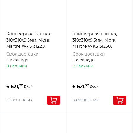
Клинкерная плитка,
Клинкерная плитка,
310x310x9,5мм, Mont
310x310x9,5мм, Mont
Martre WKS 31220,
Martre WKS 31230,
Westerwalder klinker
Westerwalder klinker
Срок доставки:
Срок доставки:
На складе
На складе
В наличии
В наличии
72
72
6 621,
6 621,
₽/м²
₽/м²
Заказ в 1 клик
Заказ в 1 клик