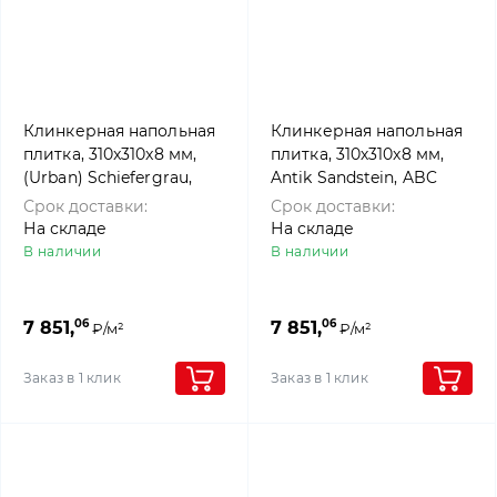
Клинкерная напольная
Клинкерная напольная
плитка, 310x310x8 мм,
плитка, 310х310x8 мм,
(Urban) Schiefergrau,
Antik Sandstein, ABC
ABC Klinkergruppe
Klinkergruppe
Срок доставки:
Срок доставки:
На складе
На складе
В наличии
В наличии
06
06
7 851,
7 851,
₽/м²
₽/м²
Заказ в 1 клик
Заказ в 1 клик