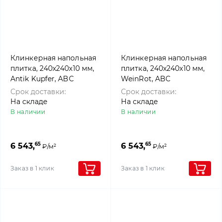
Клинкерная напольная
Клинкерная напольная
плитка, 240x240x10 мм,
плитка, 240x240x10 мм,
Antik Kupfer, ABC
WeinRot, ABC
Klinkergruppe
Klinkergruppe
Срок доставки:
Срок доставки:
На складе
На складе
В наличии
В наличии
65
65
6 543,
6 543,
₽/м²
₽/м²
Заказ в 1 клик
Заказ в 1 клик