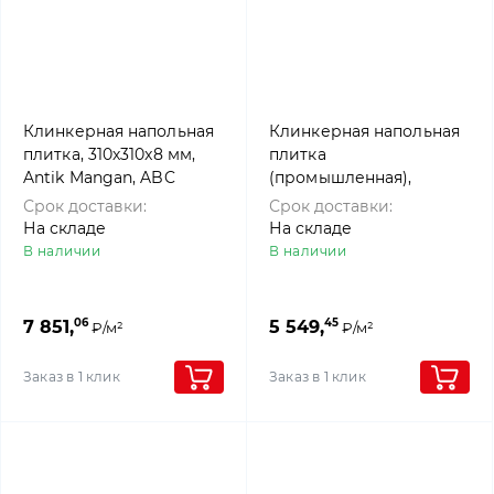
Клинкерная напольная
Клинкерная напольная
плитка, 310х310x8 мм,
плитка
Antik Mangan, ABC
(промышленная),
Klinkergruppe
Objekta Nordkap, ABC
Срок доставки:
Срок доставки:
Klinkergruppe
На складе
На складе
В наличии
В наличии
06
45
7 851,
5 549,
₽/м²
₽/м²
Заказ в 1 клик
Заказ в 1 клик