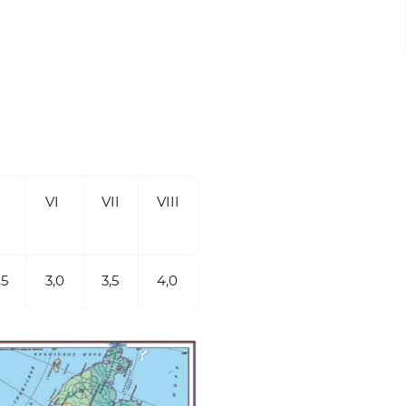
VI
VII
VIII
,5
3,0
3,5
4,0