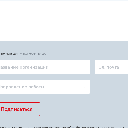
ганизация
Частное лицо
азвание организации
Эл. почта
Направление работы
Подписаться
имая на кнопку, вы соглашаетесь на обработку своих пресональных