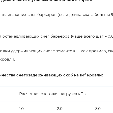
авливающих снег барьеров (если длина ската больше 9
 останавливающих снег барьеров (чаще всего шаг – 0,6
новки удерживающих снег элементов — как правило, ск
кровли.
2
ичества снегозадерживающих скоб на 1м
кровли:
Расчетная снеговая нагрузка кПа
1.0
2.0
3.0