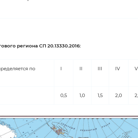
вого региона СП 20.13330.2016:
ределяется по
I
II
III
IV
V
0,5
1,0
1,5
2,0
2