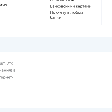
Безналичная
атно
Банковскими картами
По счету в любом
банке
шт. Это
мания) в
тернет-