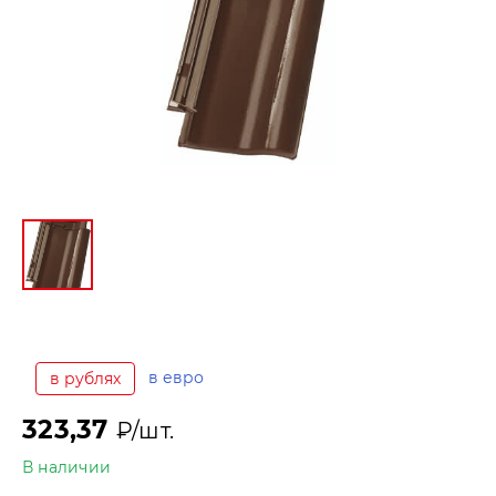
в евро
в рублях
323,37
₽/шт.
В наличии