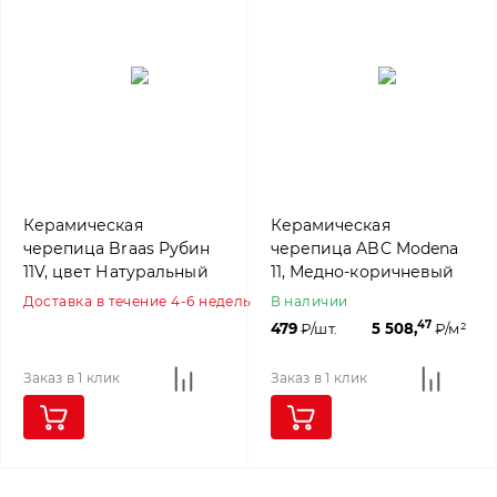
Керамическая
Керамическая
черепица Braas Рубин
черепица ABC Modena
11V, цвет Натуральный
11, Медно-коричневый
красный
Доставка в течение 4-6 недель
В наличии
47
479
₽/шт.
5 508,
₽/м²
Заказ в 1 клик
Заказ в 1 клик