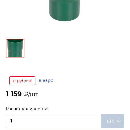
в евро
в рублях
1 159
₽/шт.
Расчет количества:
шт.