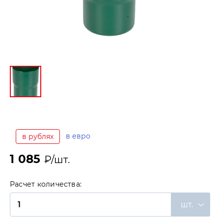
в евро
в рублях
1 085
₽/шт.
Расчет количества:
шт.