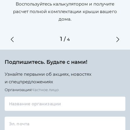
П
л,
Воспользуйтесь калькулятором и получите
по
ги
расчет полной комплектации крыши вашего
дома.
1
/
4
Подпишитесь. Будьте с нами!
Узнайте первыми об акциях, новостях
и спецпредложениях
Организация
Частное лицо
Название организации
Эл. почта