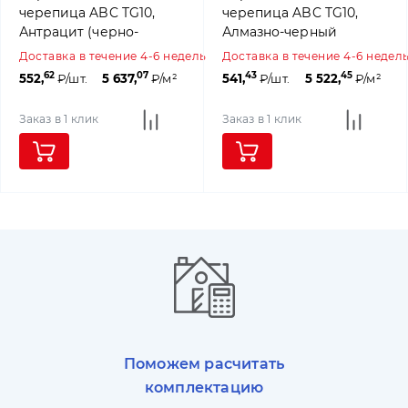
черепица ABC TG10,
черепица ABC TG10,
Антрацит (черно-
Алмазно-черный
коричневый ангоб)
(ангоб)
Доставка в течение 4-6 недель
Доставка в течение 4-6 недел
62
07
43
45
552,
₽/шт.
5 637,
₽/м²
541,
₽/шт.
5 522,
₽/м²
Заказ в 1 клик
Заказ в 1 клик
Поможем расчитать
комплектацию