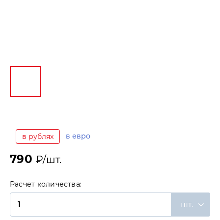
в евро
в рублях
790
₽/шт.
Расчет количества:
шт.