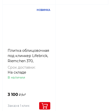
НОВИНКА
Плитка облицовочная
под клинкер Lifebrick,
Riemchen 370,
280x50x15
Срок доставки:
На складе
В наличии
3 100
₽/м²
Заказ в 1 клик