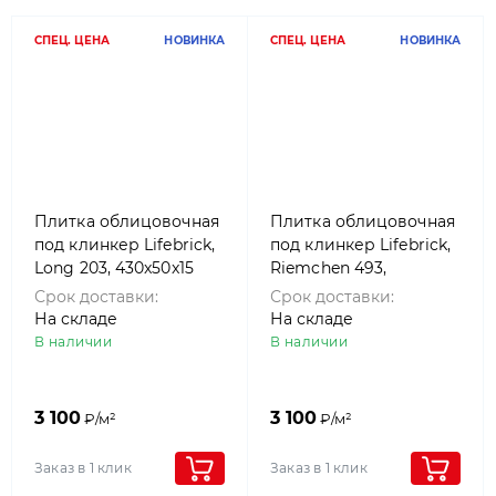
СПЕЦ. ЦЕНА
НОВИНКА
СПЕЦ. ЦЕНА
НОВИНКА
Плитка облицовочная
Плитка облицовочная
под клинкер Lifebrick,
под клинкер Lifebrick,
Long 203, 430x50x15
Riemchen 493,
280x50x15
Срок доставки:
Срок доставки:
На складе
На складе
В наличии
В наличии
3 100
3 100
₽/м²
₽/м²
Заказ в 1 клик
Заказ в 1 клик