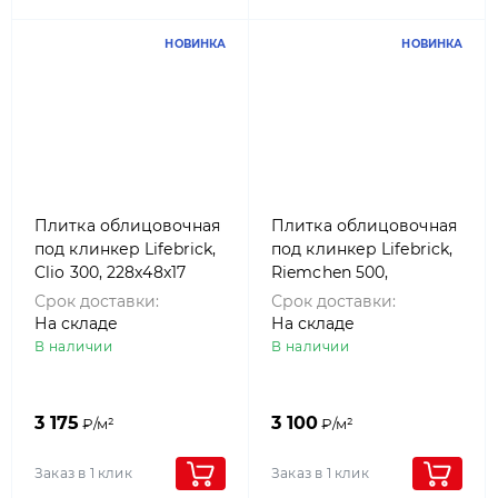
НОВИНКА
НОВИНКА
Плитка облицовочная
Плитка облицовочная
под клинкер Lifebrick,
под клинкер Lifebrick,
Clio 300, 228x48x17
Riemchen 500,
280x50x15
Срок доставки:
Срок доставки:
На складе
На складе
В наличии
В наличии
3 175
3 100
₽/м²
₽/м²
Заказ в 1 клик
Заказ в 1 клик