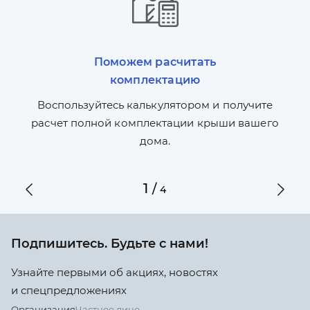
Поможем расчитать
комплектацию
П
л,
Воспользуйтесь калькулятором и получите
по
ги
расчет полной комплектации крыши вашего
дома.
1
/
4
Подпишитесь. Будьте с нами!
Узнайте первыми об акциях, новостях
и спецпредложениях
Организация
Частное лицо