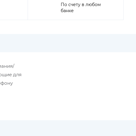
По счету в любом
банке
мания/
ующие для
ефону