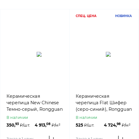
СПЕЦ. ЦЕНА
НОВИНКА
Керамическая
Керамическая
черепица New Chinese
черепица Flat Шифер
Темно-серый, Rongguan
(серо-синий), Rongguan
В наличии
В наличии
93
08
98
350,
₽/шт.
4 913,
₽/м²
525
₽/шт.
4 724,
₽/м²
Заказ в 1 клик
Заказ в 1 клик