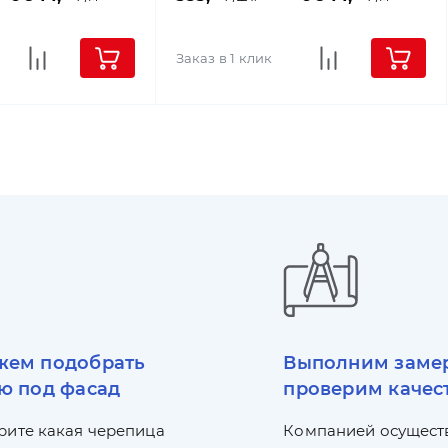
Заказ в 1 клик
ем подобрать
Выполним заме
ю под фасад
проверим качес
рите какая черепица
Компанией осущест