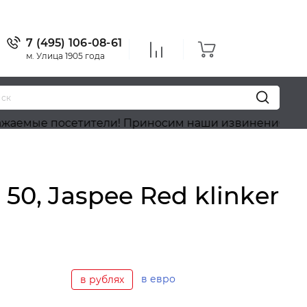
7 (495) 106-08-61
м. Улица 1905 года
осетители! Приносим наши извинения, на сайте идё
0, Jaspee Red klinker
в евро
в рублях