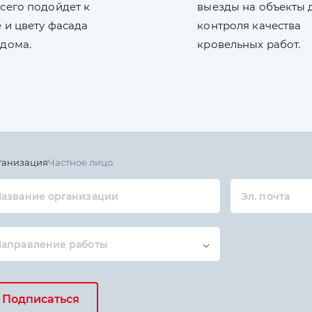
сего подойдет к
выезды на объекты 
 и цвету фасада
контроля качества
 дома.
кровельных работ.
ганизация
Частное лицо
азвание организации
Эл. почта
Направление работы
Подписаться