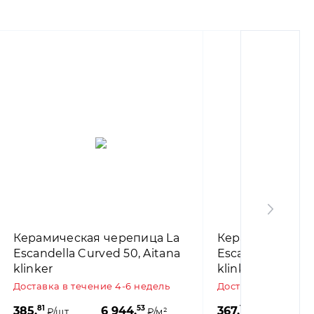
Керамическая черепица La
Керамическая 
Escandella Curved 50, Aitana
Escandella Curve
klinker
klinker
Доставка в течение 4-6 недель
Доставка в течени
81
53
17
385,
6 944,
367,
6
₽/шт.
₽/м²
₽/шт.