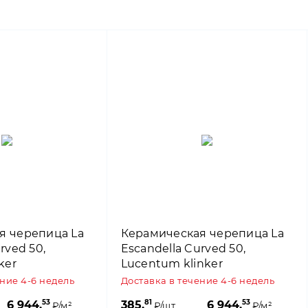
я черепица La
Керамическая черепица La
rved 50,
Escandella Curved 50,
ker
Lucentum klinker
ение 4-6 недель
Доставка в течение 4-6 недель
53
81
53
6 944,
385,
6 944,
₽/м²
₽/шт.
₽/м²