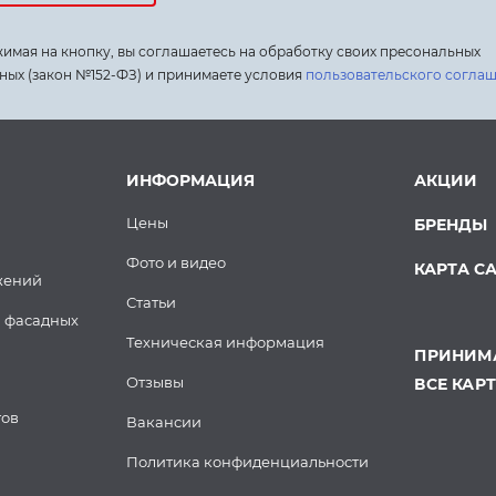
имая на кнопку, вы соглашаетесь на обработку своих пресональных
ных (закон №152-ФЗ) и принимаете условия
пользовательского согла
ИНФОРМАЦИЯ
АКЦИИ
Цены
БРЕНДЫ
Фото и видео
КАРТА С
жений
Статьи
 фасадных
Техническая информация
ПРИНИМА
Отзывы
ВСЕ КАР
тов
Вакансии
Политика конфиденциальности