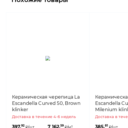
Керамическая черепица La
Керамическа
Escandella Curved 50, Brown
Escandella Cu
klinker
Milenium klin
Доставка в течение 4-6 недель
Доставка в теч
92
59
81
397,
7 162,
385,
₽/шт.
₽/м²
₽/шт.