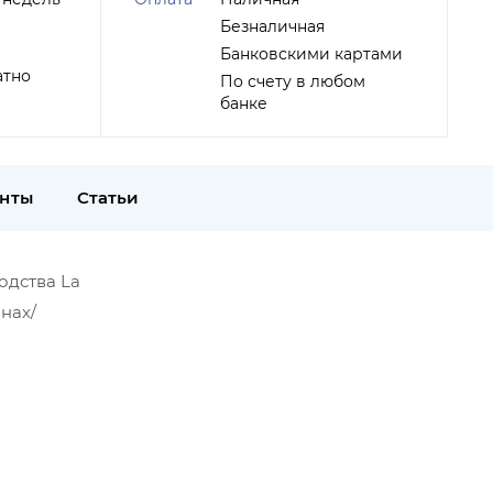
Безналичная
Банковскими картами
атно
По счету в любом
банке
енты
Статьи
водства La
нах/