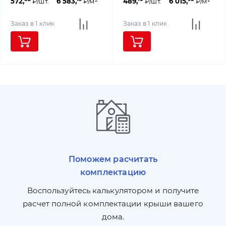
572,
₽/шт.
6 583,
₽/м²
489,
₽/шт.
6 015,
₽/м²
Заказ в 1 клик
Заказ в 1 клик
Поможем расчитать
комплектацию
П
л,
Воспользуйтесь калькулятором и получите
по
ги
расчет полной комплектации крыши вашего
дома.