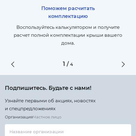
Поможем расчитать
комплектацию
П
л,
Воспользуйтесь калькулятором и получите
по
ги
расчет полной комплектации крыши вашего
дома.
1
/
4
Подпишитесь. Будьте с нами!
Узнайте первыми об акциях, новостях
и спецпредложениях
Организация
Частное лицо
Название организации