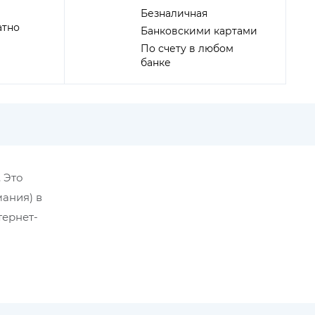
Безналичная
атно
Банковскими картами
По счету в любом
банке
. Это
мания) в
тернет-