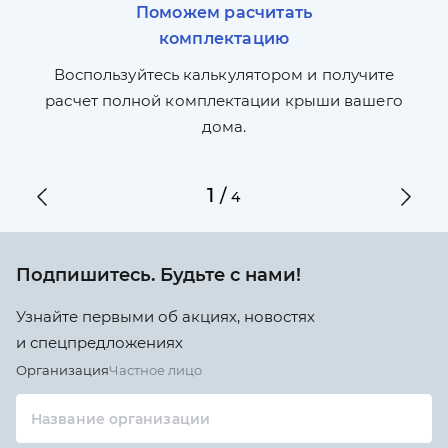
Поможем расчитать
комплектацию
П
л,
Воспользуйтесь калькулятором и получите
по
ги
расчет полной комплектации крыши вашего
дома.
1
/
4
Подпишитесь. Будьте с нами!
Узнайте первыми об акциях, новостях
и спецпредложениях
Организация
Частное лицо
Название организации