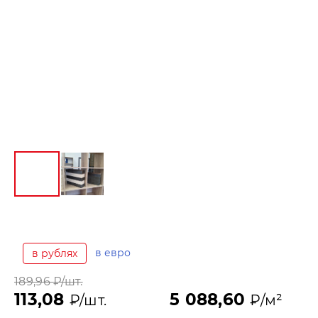
в евро
в рублях
189,96
₽/шт.
113,08
5 088,60
₽/шт.
₽/м²