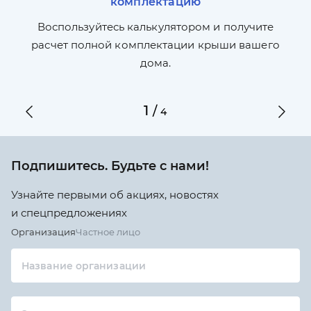
комплектацию
П
л,
Воспользуйтесь калькулятором и получите
по
ги
расчет полной комплектации крыши вашего
дома.
1
/
4
Подпишитесь. Будьте с нами!
Узнайте первыми об акциях, новостях
и спецпредложениях
Организация
Частное лицо
Название организации