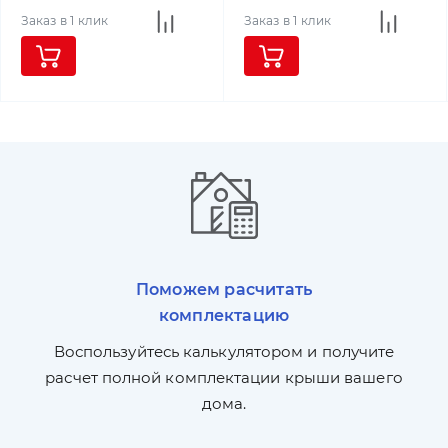
Заказ в 1 клик
Заказ в 1 клик
Поможем расчитать
комплектацию
П
л,
Воспользуйтесь калькулятором и получите
по
ги
расчет полной комплектации крыши вашего
дома.