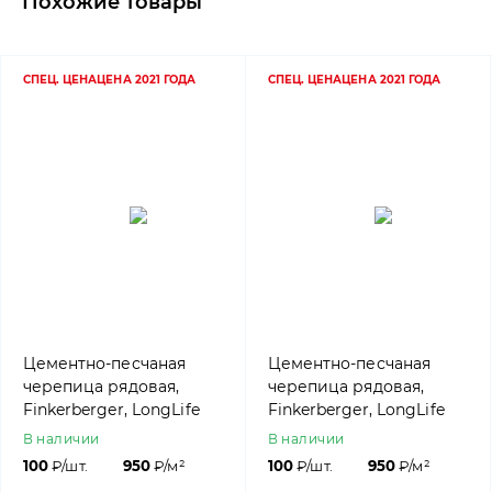
Похожие товары
СПЕЦ. ЦЕНА
ЦЕНА 2021 ГОДА
СПЕЦ. ЦЕНА
ЦЕНА 2021 ГОДА
Цементно-песчаная
Цементно-песчаная
черепица рядовая,
черепица рядовая,
Finkerberger, LongLife
Finkerberger, LongLife
matt Гранит, Nelskamp
matt Медно-
В наличии
В наличии
коричневый, Nelskamp
100
₽/шт.
950
₽/м²
100
₽/шт.
950
₽/м²