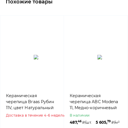
Похожие товары
Керамическая
Керамическая
черепица Braas Рубин
черепица ABC Modena
11V, цвет Натуральный
11, Медно-коричневый
красный
Доставка в течение 4-6 недель
В наличии
46
79
487,
₽/шт.
5 605,
₽/м²