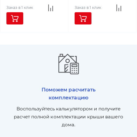
Заказ в 1 клик
Заказ в 1 клик
Поможем расчитать
комплектацию
П
л,
Воспользуйтесь калькулятором и получите
по
ги
расчет полной комплектации крыши вашего
дома.