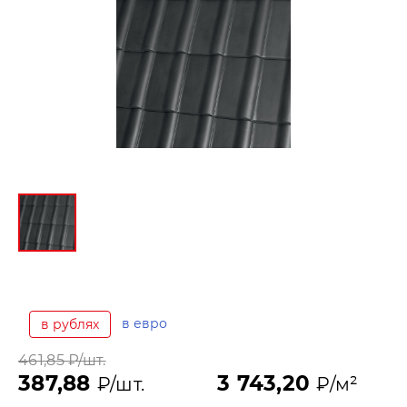
в евро
в рублях
461,85
₽/шт.
387,88
3 743,20
₽/шт.
₽/м²