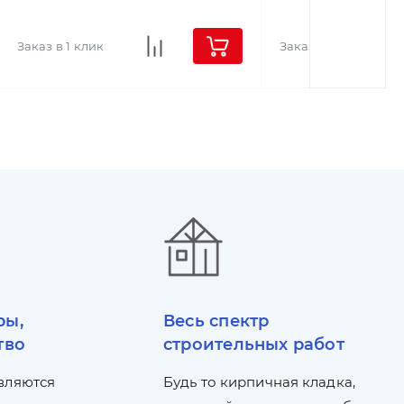
Заказ в 1 клик
Заказ в 1 клик
ры,
Весь спектр
тво
строительных работ
вляются
Будь то кирпичная кладка,