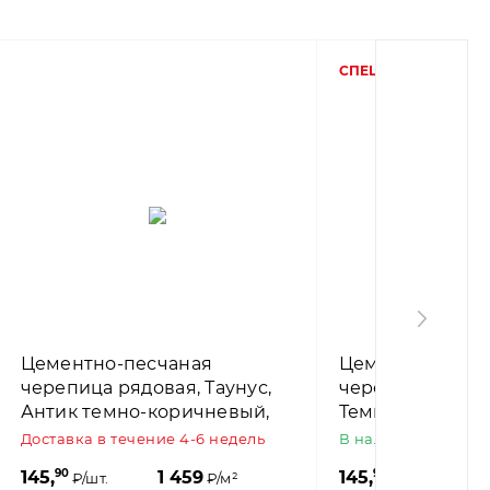
СПЕЦ. ЦЕНА
Цементно-песчаная
Цементно-песч
черепица рядовая, Таунус,
черепица рядова
Антик темно-коричневый,
Темно-коричнев
Braas
Доставка в течение 4-6 недель
В наличии
90
90
145,
1 459
145,
1
₽/шт.
₽/м²
₽/шт.