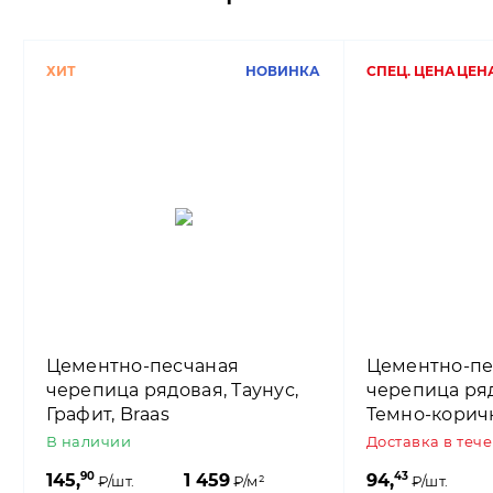
ХИТ
НОВИНКА
СПЕЦ. ЦЕНА
ЦЕНА
Цементно-песчаная
Цементно-пе
черепица рядовая, Таунус,
черепица ряд
Графит, Braas
Темно-корич
Braas
В наличии
Доставка в теч
90
43
145,
1 459
94,
₽/шт.
₽/м²
₽/шт.