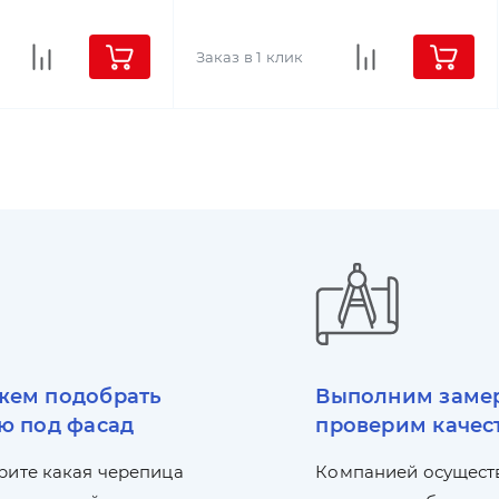
Заказ в 1 клик
ем подобрать
Выполним заме
ю под фасад
проверим качес
рите какая черепица
Компанией осущест