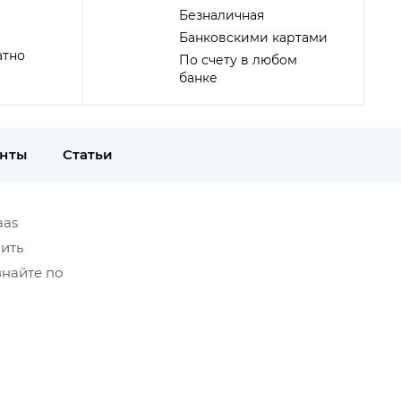
Безналичная
Банковскими картами
атно
По счету в любом
банке
енты
Статьи
aas
пить
знайте по