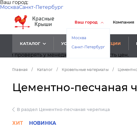
Ваш город:
Москва
Санкт-Петербург
Ваш город
Компания
Москва
КАТАЛОГ
УСЛУГИ
АКЦИИ
Санкт-Петербург
верять у менеджеров корректность цен.
Главная
/
Каталог
/
Кровельные материалы
/
Цементно
Цементно-песчаная че
В раздел Цементно-песчаная черепица
ХИТ
НОВИНКА