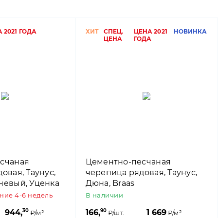
 2021 ГОДА
ХИТ
СПЕЦ.
ЦЕНА 2021
НОВИНКА
ЦЕНА
ГОДА
счаная
Цементно-песчаная
овая, Таунус,
черепица рядовая, Таунус,
невый, Уценка
Дюна, Braas
ение 4-6 недель
В наличии
30
90
944,
166,
1 669
₽/м²
₽/шт.
₽/м²