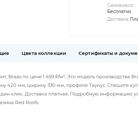
Самовывоз:
Бесплатно
Доставка:
Пл
щие
Цвета коллекции
Сертификаты и докум
т, Braas по цене 1 459 ₽/м². Это модель производства Br
ину 420 мм, ширину 330 мм, профиля Таунус. Спешите ку
один клик. Доставка платная. Подробную информацию у
зина Red Roofs.