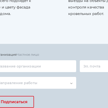
сего подойдет к
выезды на объекты 
 и цвету фасада
контроля качества
 дома.
кровельных работ.
ганизация
Частное лицо
азвание организации
Эл. почта
Направление работы
Подписаться