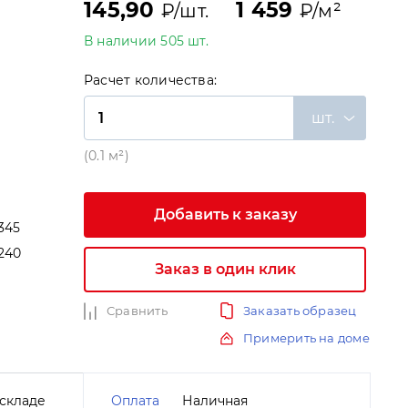
145,90
1 459
₽/шт.
₽/м²
В наличии 505 шт.
Расчет количества:
шт.
(0.1 м²)
Добавить к заказу
-345
240
Заказ в один клик
и
Сравнить
Заказать образец
Примерить на доме
складе
Оплата
Наличная