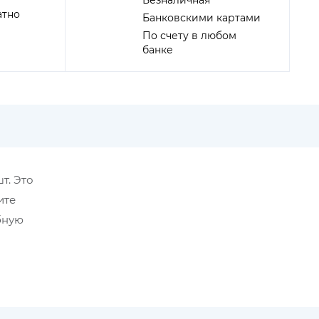
Безналичная
атно
Банковскими картами
По счету в любом
банке
т. Это
ите
бную