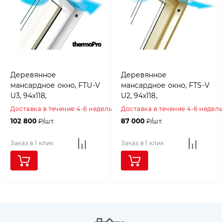
Деревянное
Деревянное
мансардное окно, FTU-V
мансардное окно, FTS-V
U3, 94x118,
U2, 94x118,
Среднеповоротное
Среднеповоротное
Доставка в течение 4-6 недель
Доставка в течение 4-6 недел
открывание, Fakro
открывание, Fakro
102 800
₽/шт.
87 000
₽/шт.
Заказ в 1 клик
Заказ в 1 клик