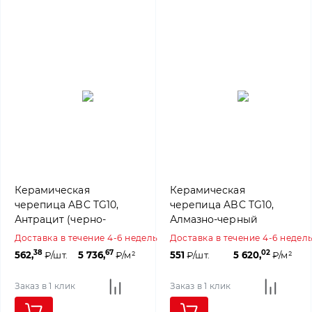
Керамическая
Керамическая
черепица ABC TG10,
черепица ABC TG10,
Антрацит (черно-
Алмазно-черный
коричневый ангоб)
(ангоб)
Доставка в течение 4-6 недель
Доставка в течение 4-6 недел
38
67
02
562,
₽/шт.
5 736,
₽/м²
551
₽/шт.
5 620,
₽/м²
Заказ в 1 клик
Заказ в 1 клик