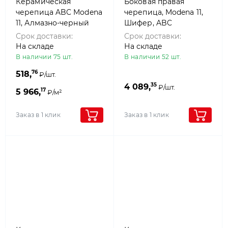
Керамическая
Боковая правая
черепица ABC Modena
черепица, Modena 11,
11, Алмазно-черный
Шифер, ABC
(ангоб)
Срок доставки:
Срок доставки:
На складе
На складе
В наличии 75 шт.
В наличии 52 шт.
76
518,
₽/шт.
35
4 089,
₽/шт.
17
5 966,
₽/м²
Заказ в 1 клик
Заказ в 1 клик