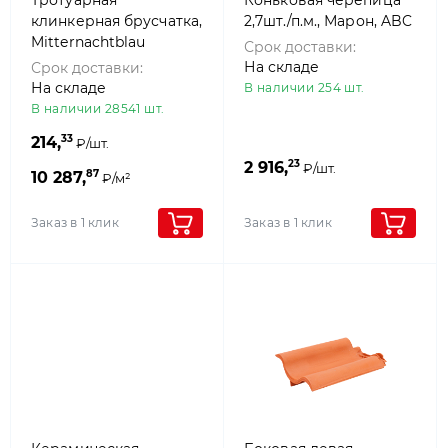
Тротуарная
Коньковая черепица
клинкерная брусчатка,
2,7шт./п.м., Марон, ABC
Mitternachtblau
Срок доставки:
200x100x52 мм, ABC
На складе
Срок доставки:
Klinkergruppe Brick
На складе
В наличии 254 шт.
В наличии 28541 шт.
33
214,
₽/шт.
23
2 916,
₽/шт.
87
10 287,
₽/м²
Заказ в 1 клик
Заказ в 1 клик