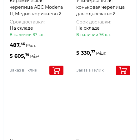
Керамическая
Универсальная
черепица ABC Modena
коньковая черепица
11, Медно-коричневый
для односкатной
крыши, Антрацит
Срок доставки:
Срок доставки:
матовый, ABC
На складе
На складе
В наличии 97 шт.
В наличии 93 шт.
46
487,
₽/шт.
77
5 330,
₽/шт.
79
5 605,
₽/м²
Заказ в 1 клик
Заказ в 1 клик