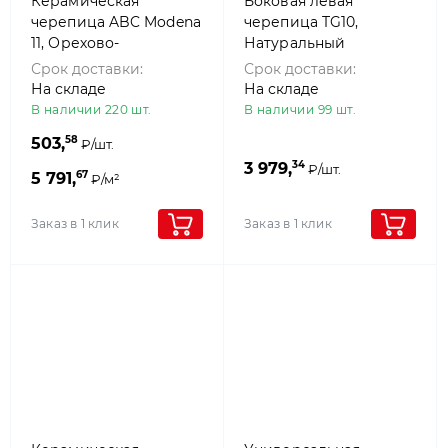
Керамическая
Боковая левая
черепица ABC Modena
черепица TG10,
11, Орехово-
Натуральный
коричневый
красный, ABC
Срок доставки:
Срок доставки:
На складе
На складе
В наличии 220 шт.
В наличии 99 шт.
58
503,
₽/шт.
34
3 979,
₽/шт.
67
5 791,
₽/м²
Заказ в 1 клик
Заказ в 1 клик