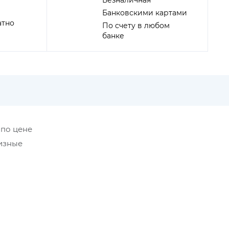
Безналичная
Банковскими картами
атно
По счету в любом
банке
 по цене
низные