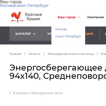
Ваш город:
Москва
Санкт-Петербург
Ваш город
Компания
Москва
КАТАЛОГ
УСЛУГИ
АКЦИИ
Санкт-Петербург
Главная
/
Каталог
/
Мансардные окна и лестницы
/
Ма
Энергосберегающее д
94x140, Среднеповоро
В раздел Мансардные окна