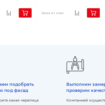
Заказ в 1 клик
ем подобрать
Выполним заме
ю под фасад
проверим качес
рите какая черепица
Компанией осущест