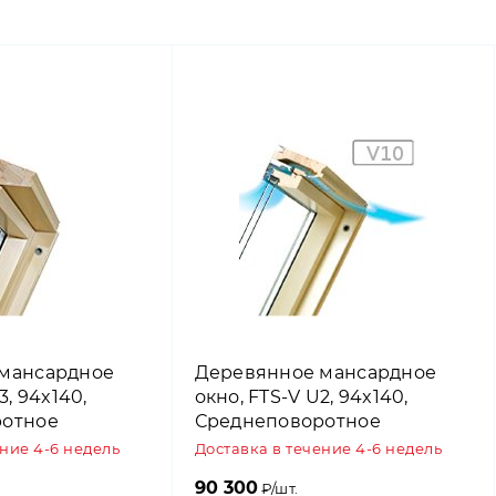
мансардное
Деревянное мансардное
3, 94x140,
окно, FTS-V U2, 94x140,
ротное
Среднеповоротное
Fakro
открывание, Fakro
ение 4-6 недель
Доставка в течение 4-6 недель
90 300
₽/шт.