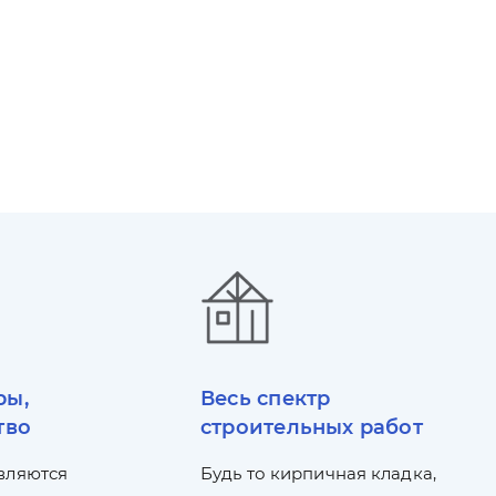
ры,
Весь спектр
тво
строительных работ
вляются
Будь то кирпичная кладка,