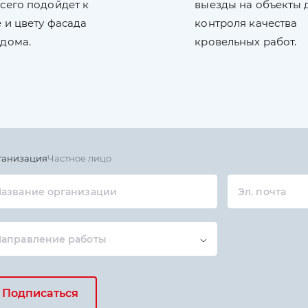
сего подойдет к
выезды на объекты 
 и цвету фасада
контроля качества
 дома.
кровельных работ.
ганизация
Частное лицо
азвание организации
Эл. почта
Направление работы
Подписаться