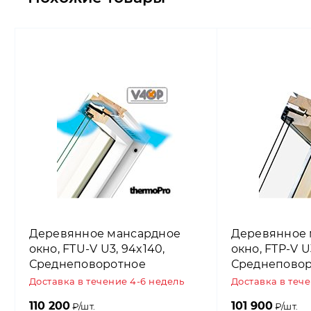
Деревянное мансардное
Деревянное 
окно, FTU-V U3, 94x140,
окно, FTP-V U
Среднеповоротное
Среднепово
открывание, Fakro
открывание, 
Доставка в течение 4-6 недель
Доставка в теч
110 200
101 900
₽/шт.
₽/шт.