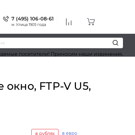
7 (495) 106-08-61
м. Улица 1905 года
етители! Приносим наши извинения, на сайте идёт 
окно, FTP-V U5,
o
в евро
в рублях