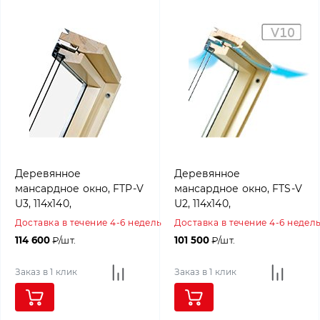
Деревянное
Деревянное
мансардное окно, FTP-V
мансардное окно, FTS-V
U3, 114x140,
U2, 114x140,
Среднеповоротное
Среднеповоротное
Доставка в течение 4-6 недель
Доставка в течение 4-6 недел
открывание, Fakro
открывание, Fakro
114 600
₽/шт.
101 500
₽/шт.
Заказ в 1 клик
Заказ в 1 клик