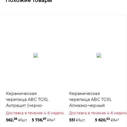
Похожие товары
Керамическая
Керамическая
черепица ABC TG10,
черепица ABC TG10,
Антрацит (черно-
Алмазно-черный
коричневый ангоб)
(ангоб)
Доставка в течение 4-6 недель
Доставка в течение 4-6 недел
38
67
02
562,
₽/шт.
5 736,
₽/м²
551
₽/шт.
5 620,
₽/м²