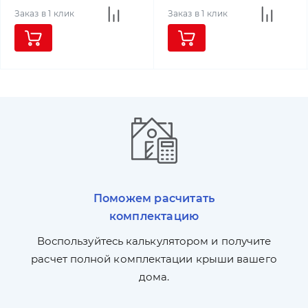
Заказ в 1 клик
Заказ в 1 клик
Поможем расчитать
комплектацию
П
л,
Воспользуйтесь калькулятором и получите
по
ги
расчет полной комплектации крыши вашего
дома.