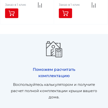
Заказ в 1 клик
Заказ в 1 клик
Поможем расчитать
комплектацию
П
л,
Воспользуйтесь калькулятором и получите
по
ги
расчет полной комплектации крыши вашего
дома.