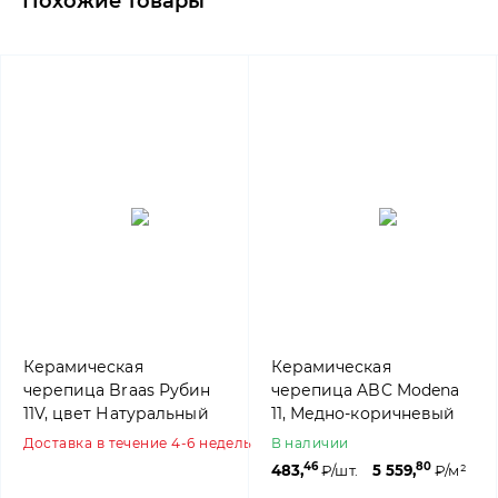
Похожие товары
Керамическая
Керамическая
черепица Braas Рубин
черепица ABC Modena
11V, цвет Натуральный
11, Медно-коричневый
красный
Доставка в течение 4-6 недель
В наличии
46
80
483,
₽/шт.
5 559,
₽/м²