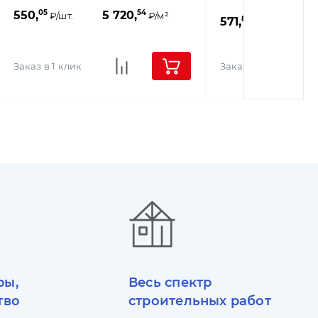
05
54
550,
5 720,
₽/шт.
₽/м²
86
571,
5
₽/шт.
Заказ в 1 клик
Заказ в 1 клик
ры,
Весь спектр
тво
строительных работ