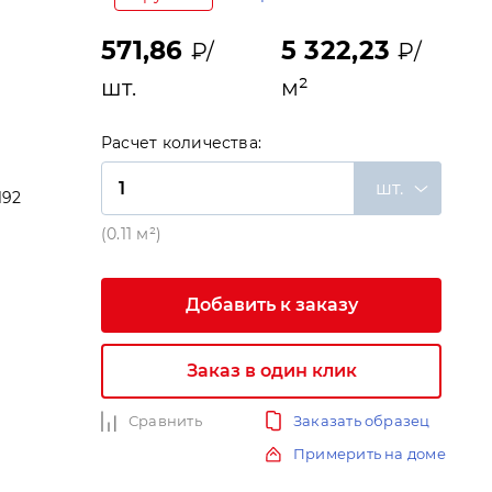
571,86
5 322,23
₽/
₽/
шт.
м²
Расчет количества:
шт.
192
и
(0.11 м²)
Добавить к заказу
Заказ в один клик
Сравнить
Заказать образец
Примерить на доме