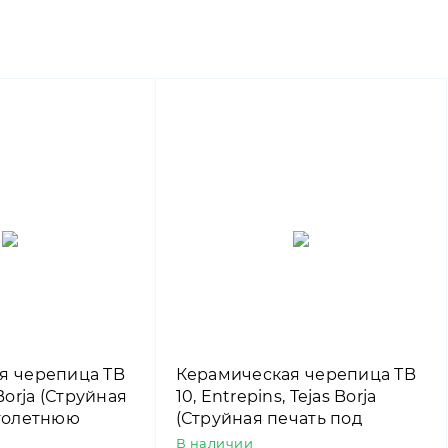
я черепица TB
Керамическая черепица TB
s Borja (Струйная
10, Entrepins, Tejas Borja
столетнюю
(Струйная печать под
камень котто)
В наличии