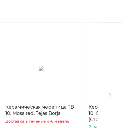
Керамическая черепица TB
Керамическая 
10, Moss red, Tejas Borja
10, Ground, Tejas
(Струйная печа
Доставка в течение 4-6 недель
столетнюю чер
В наличии