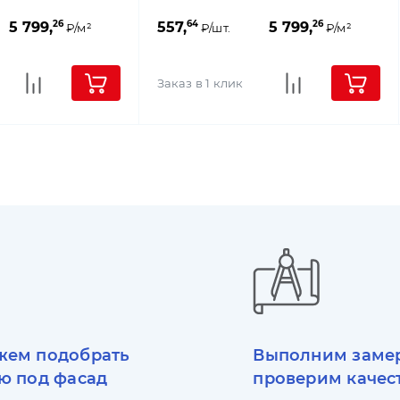
26
64
26
5 799,
557,
5 799,
₽/м²
₽/шт.
₽/м²
Заказ в 1 клик
ем подобрать
Выполним заме
ю под фасад
проверим качес