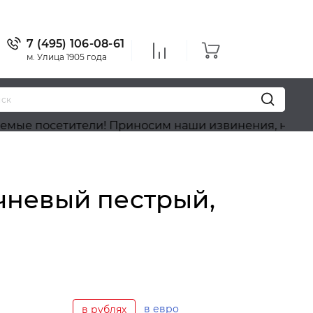
7 (495) 106-08-61
м. Улица 1905 года
сетители! Приносим наши извинения, на сайте идёт
чневый пестрый,
в евро
в рублях