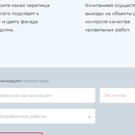
рите какая черепица
Компанией осущест
сего подойдет к
выезды на объекты 
 и цвету фасада
контроля качества
 дома.
кровельных работ.
ганизация
Частное лицо
азвание организации
Эл. почта
Направление работы