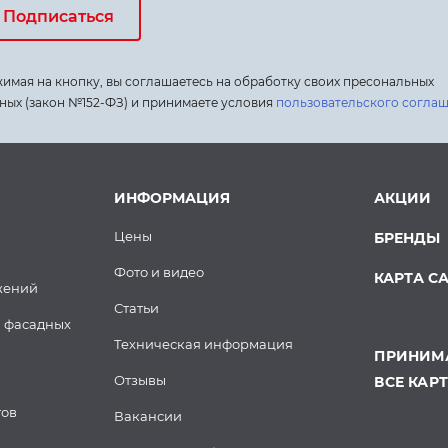
Подписаться
имая на кнопку, вы соглашаетесь на обработку своих пресональных
ных (закон №152-ФЗ) и принимаете условия
пользовательского согла
ИНФОРМАЦИЯ
АКЦИИ
Цены
БРЕНДЫ
Фото и видео
КАРТА С
жений
Статьи
 фасадных
Техническая информация
ПРИНИМА
Отзывы
ВСЕ КАР
тов
Вакансии