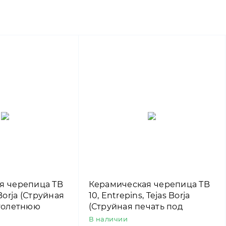
я черепица TB
Керамическая черепица TB
s Borja (Струйная
10, Entrepins, Tejas Borja
столетнюю
(Струйная печать под
камень котто)
В наличии