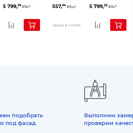
26
64
26
5 799,
557,
5 799,
₽/м²
₽/шт.
₽/м²
Заказ в 1 клик
ем подобрать
Выполним заме
ю под фасад
проверим качес