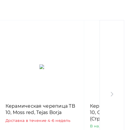
Керамическая черепица TB
Керамическая 
10, Moss red, Tejas Borja
10, Ground, Tejas
(Струйная печа
Доставка в течение 4-6 недель
столетнюю чер
В наличии