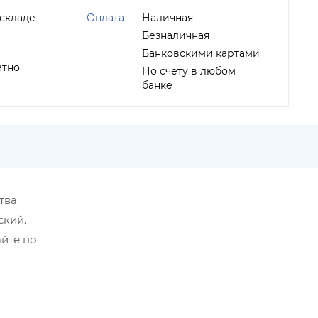
складе
Оплата
Наличная
Безналичная
Банковскими картами
атно
По счету в любом
банке
тва
ский.
йте по