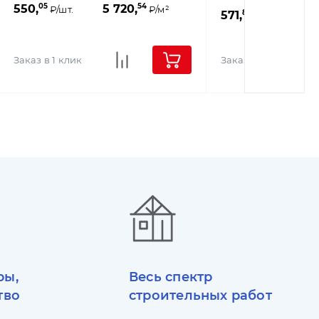
05
54
550,
5 720,
₽/шт.
₽/м²
86
571,
5
₽/шт.
Заказ в 1 клик
Заказ в 1 клик
ры,
Весь спектр
тво
строительных работ