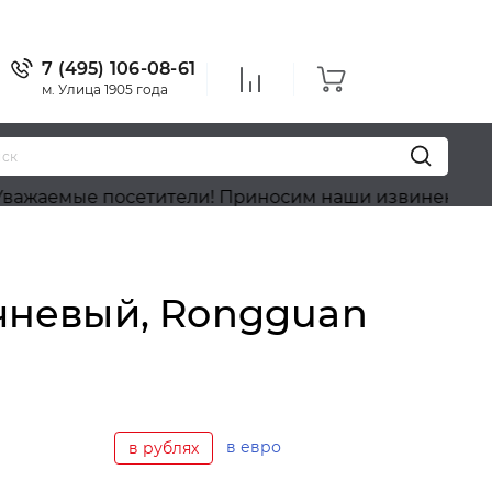
7 (495) 106-08-61
м. Улица 1905 года
е посетители! Приносим наши извинения, на сайте 
чневый, Rongguan
в евро
в рублях