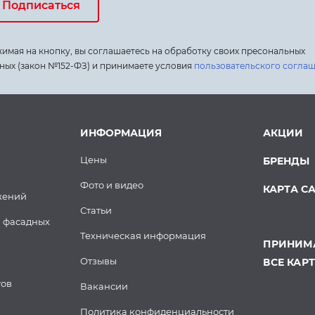
Подписаться
имая на кнопку, вы соглашаетесь на обработку своих пресональных
ных (закон №152-ФЗ) и принимаете условия
пользовательского согла
ИНФОРМАЦИЯ
АКЦИИ
Цены
БРЕНДЫ
Фото и видео
КАРТА С
жений
Статьи
 фасадных
Техническая информация
ПРИНИМА
Отзывы
ВСЕ КАР
тов
Вакансии
Политика конфиденциальности