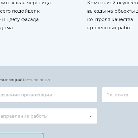
рите какая черепица
Компанией осущест
сего подойдет к
выезды на объекты 
 и цвету фасада
контроля качества
 дома.
кровельных работ.
ганизация
Частное лицо
азвание организации
Эл. почта
Направление работы