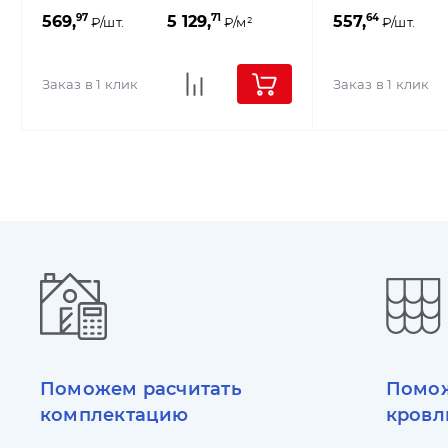
97
71
64
569,
5 129,
557,
₽/шт.
₽/м²
₽/шт.
Заказ в 1 клик
Заказ в 1 клик
Поможем расчитать
Помож
комплектацию
кровл