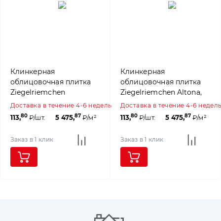
Клинкерная
Клинкерная
облицовочная плитка
облицовочная плитка
Ziegelriemchen
Ziegelriemchen Altona,
Winterhude, 240×71×10
240×71×10 мм, ABC
Доставка в течение 4-6 недель
Доставка в течение 4-6 недел
мм, ABC Klinkergruppe
Klinkergruppe
80
87
80
87
113,
₽/шт.
5 475,
₽/м²
113,
₽/шт.
5 475,
₽/м²
Заказ в 1 клик
Заказ в 1 клик