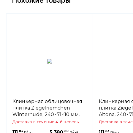
Похожие товары
Клинкерная облицовочная
Клинкерная 
плитка Ziegelriemchen
плитка Ziege
Winterhude, 240×71×10 мм,
Altona, 240×7
ABC Klinkergruppe
Klinkergrupp
Доставка в течение 4-6 недель
Доставка в теч
83
80
83
111,
5 380,
111,
₽/шт.
₽/м²
₽/шт.