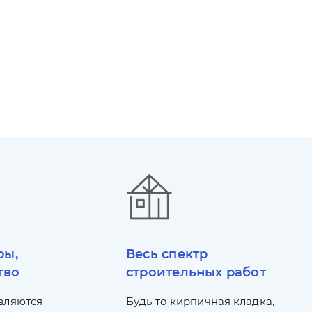
ры,
Весь спектр
тво
строительных работ
вляются
Будь то кирпичная кладка,