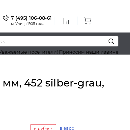
7 (495) 106-08-61
м. Улица 1905 года
 посетители! Приносим наши извинения, на сайте и
м, 452 silber-grau,
в евро
в рублях