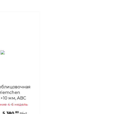
облицовочная
lriemchen
1×10 мм, ABC
e
ение 4-6 недель
80
5 380,
₽/м²