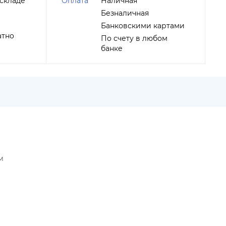
складе
Оплата
Наличная
Безналичная
Банковскими картами
атно
По счету в любом
банке
м