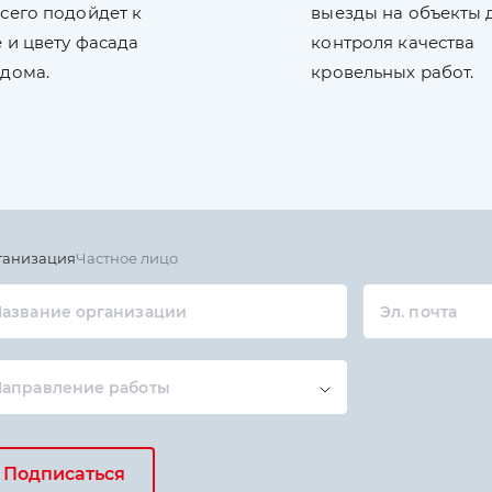
сего подойдет к
выезды на объекты 
 и цвету фасада
контроля качества
 дома.
кровельных работ.
ганизация
Частное лицо
азвание организации
Эл. почта
Направление работы
Подписаться