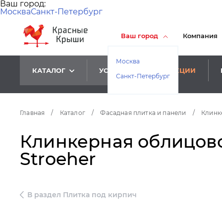
Ваш город:
Москва
Санкт-Петербург
Ваш город
Компания
Москва
КАТАЛОГ
УСЛУГИ
АКЦИИ
Санкт-Петербург
Главная
/
Каталог
/
Фасадная плитка и панели
/
Клинк
Клинкерная облицовоч
Stroeher
В раздел Плитка под кирпич