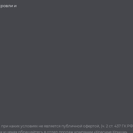
кровли и
и каких условиях не является публичной офертой, (ч. 2 ст. 437 ГК РФ
ах и ценах обращайтесь в отдел продаж компании «Красные Крыши».