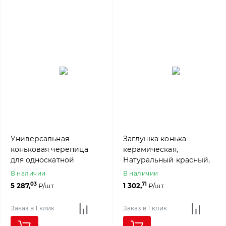
Универсальная
Заглушка конька
коньковая черепица
керамическая,
для односкатной
Натуральный красный,
крыши, Натуральный
ABC
В наличии
В наличии
красный, ABC
03
71
5 287,
₽/шт.
1 302,
₽/шт.
Заказ в 1 клик
Заказ в 1 клик