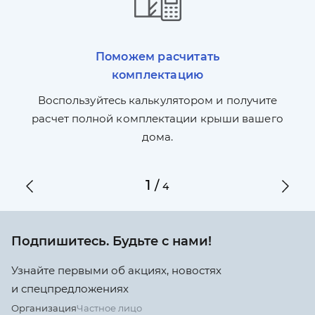
Поможем расчитать
комплектацию
П
л,
Воспользуйтесь калькулятором и получите
по
ги
расчет полной комплектации крыши вашего
дома.
1
/
4
Подпишитесь. Будьте с нами!
Узнайте первыми об акциях, новостях
и спецпредложениях
Организация
Частное лицо