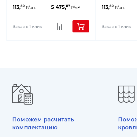
80
87
80
113,
5 475,
113,
₽/шт.
₽/м²
₽/шт.
Заказ в 1 клик
Заказ в 1 клик
Поможем расчитать
Помож
комплектацию
кровл