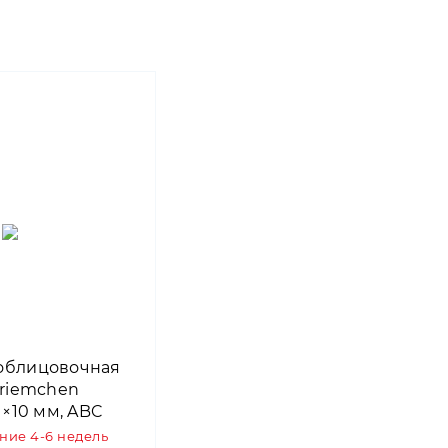
облицовочная
lriemchen
1×10 мм, ABC
e
ение 4-6 недель