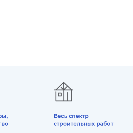
ры,
Весь спектр
тво
строительных работ