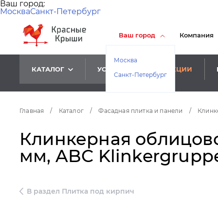
Ваш город:
Москва
Санкт-Петербург
Ваш город
Компания
Москва
КАТАЛОГ
УСЛУГИ
АКЦИИ
Санкт-Петербург
Главная
/
Каталог
/
Фасадная плитка и панели
/
Клинк
Клинкерная облицово
мм, ABC Klinkergrupp
В раздел Плитка под кирпич