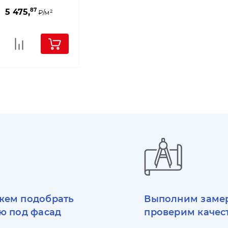
87
5 475,
₽/м²
ем подобрать
Выполним заме
ю под фасад
проверим качес