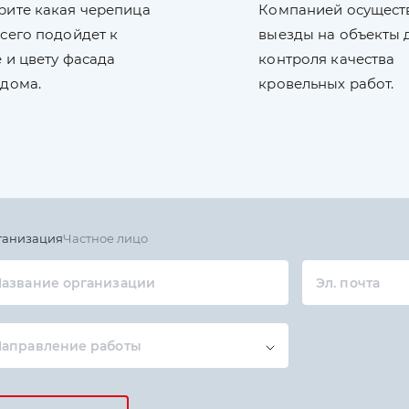
рите какая черепица
Компанией осущест
сего подойдет к
выезды на объекты 
 и цвету фасада
контроля качества
 дома.
кровельных работ.
ганизация
Частное лицо
азвание организации
Эл. почта
Направление работы