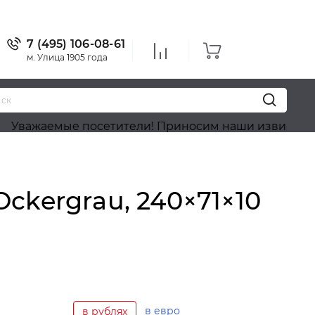
7 (495) 106-08-61
м. Улица 1905 года
е посетители! Приносим наши извинения, на сайте 
ckergrau, 240×71×10
в евро
в рублях