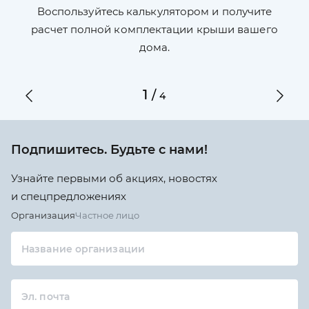
П
л,
Воспользуйтесь калькулятором и получите
по
ги
расчет полной комплектации крыши вашего
дома.
1
/
4
Подпишитесь. Будьте с нами!
Узнайте первыми об акциях, новостях
и спецпредложениях
Организация
Частное лицо
Название организации
Эл. почта