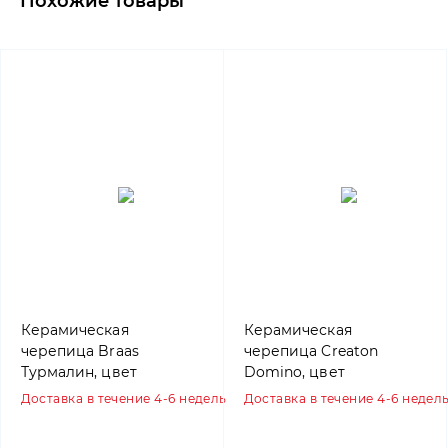
Похожие товары
Керамическая
Керамическая
черепица Braas
черепица Creaton
Турмалин, цвет
Domino, цвет
Медный
Натуральный красный
Доставка в течение 4-6 недель
Доставка в течение 4-6 недел