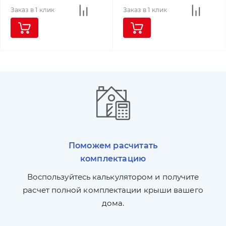
Заказ в 1 клик
Заказ в 1 клик
Поможем расчитать
комплектацию
П
л,
Воспользуйтесь калькулятором и получите
по
ги
расчет полной комплектации крыши вашего
дома.