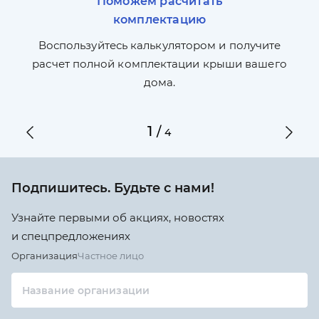
Поможем расчитать
комплектацию
П
л,
Воспользуйтесь калькулятором и получите
по
ги
расчет полной комплектации крыши вашего
дома.
1
/
4
Подпишитесь. Будьте с нами!
Узнайте первыми об акциях, новостях
и спецпредложениях
Организация
Частное лицо
Название организации