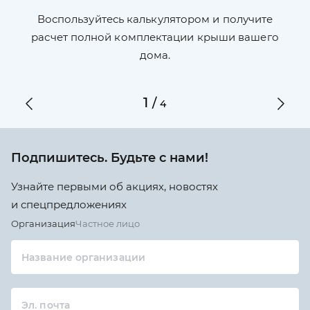
П
л,
Воспользуйтесь калькулятором и получите
по
ги
расчет полной комплектации крыши вашего
дома.
1
/
4
Подпишитесь. Будьте с нами!
Узнайте первыми об акциях, новостях
и спецпредложениях
Организация
Частное лицо
Название организации
Эл. почта