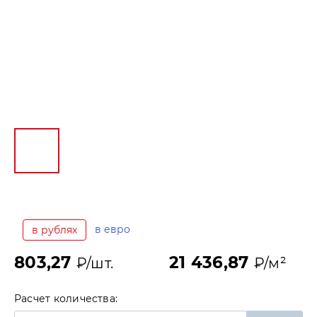
в евро
в рублях
803,27
21 436,87
₽/шт.
₽/м²
Расчет количества: