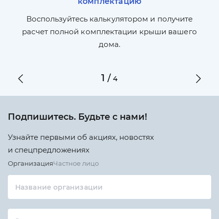
комплектацию
П
л,
Воспользуйтесь калькулятором и получите
по
ги
расчет полной комплектации крыши вашего
дома.
1
/
4
Подпишитесь. Будьте с нами!
Узнайте первыми об акциях, новостях
и спецпредложениях
Организация
Частное лицо
Название организации