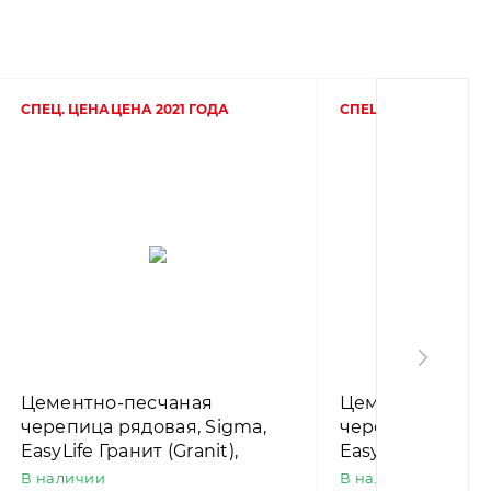
СПЕЦ. ЦЕНА
ЦЕНА 2021 ГОДА
СПЕЦ. ЦЕНА
ЦЕНА 20
Цементно-песчаная
Цементно-песч
черепица рядовая, Sigma,
черепица рядов
EasyLife Гранит (Granit),
EasyLife Черный
Nelskamp
Nelskamp
В наличии
В наличии