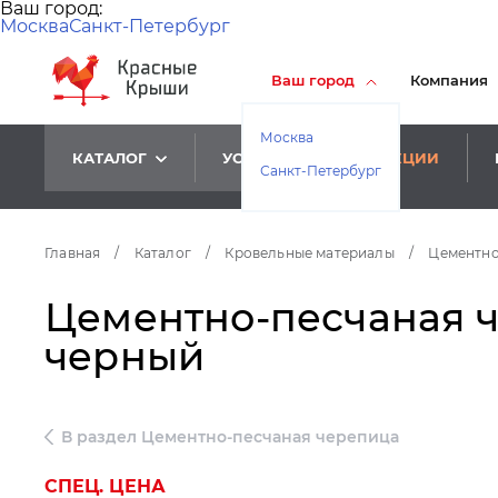
Ваш город:
Москва
Санкт-Петербург
Ваш город
Компания
Москва
КАТАЛОГ
УСЛУГИ
АКЦИИ
Санкт-Петербург
Главная
/
Каталог
/
Кровельные материалы
/
Цементно
Цементно-песчаная че
черный
В раздел Цементно-песчаная черепица
СПЕЦ. ЦЕНА