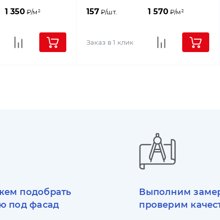
1 350
157
1 570
₽/м²
₽/шт.
₽/м²
Заказ в 1 клик
ем подобрать
Выполним заме
ю под фасад
проверим качес