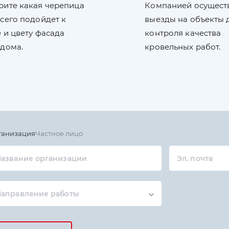
рите какая черепица
Компанией осущест
сего подойдет к
выезды на объекты 
 и цвету фасада
контроля качества
 дома.
кровельных работ.
ганизация
Частное лицо
азвание организации
Эл. почта
Направление работы