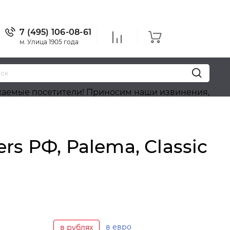
7 (495) 106-08-61
м. Улица 1905 года
етители! Приносим наши извинения, на сайте идёт 
s РФ, Palema, Classic
в евро
в рублях