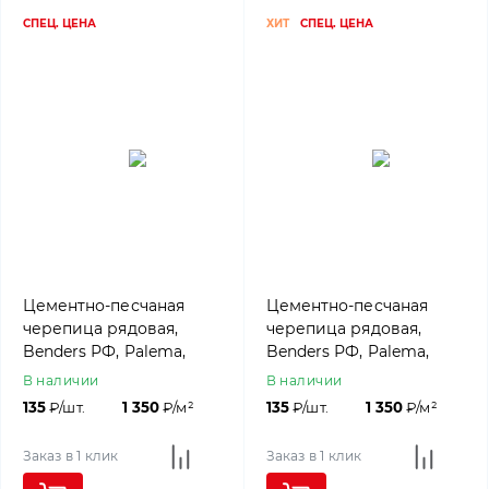
СПЕЦ. ЦЕНА
ХИТ
СПЕЦ. ЦЕНА
Цементно-песчаная
Цементно-песчаная
черепица рядовая,
черепица рядовая,
Benders РФ, Palema,
Benders РФ, Palema,
Classic черный
Classic коричневый
В наличии
В наличии
135
₽/шт.
1 350
₽/м²
135
₽/шт.
1 350
₽/м²
Заказ в 1 клик
Заказ в 1 клик