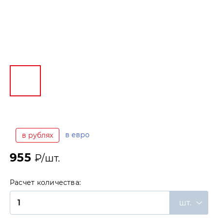
в евро
в рублях
955
₽/шт.
Расчет количества:
шт.