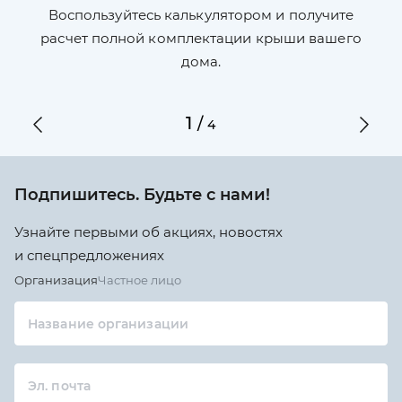
П
л,
Воспользуйтесь калькулятором и получите
по
ги
расчет полной комплектации крыши вашего
дома.
1
/
4
Подпишитесь. Будьте с нами!
Узнайте первыми об акциях, новостях
и спецпредложениях
Организация
Частное лицо
Название организации
Эл. почта