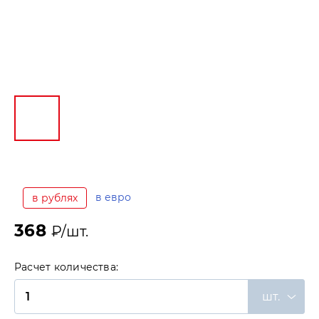
в евро
в рублях
368
₽/шт.
Расчет количества:
шт.