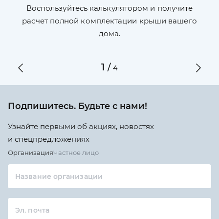
П
л,
Воспользуйтесь калькулятором и получите
по
ги
расчет полной комплектации крыши вашего
дома.
1
/
4
Подпишитесь. Будьте с нами!
Узнайте первыми об акциях, новостях
и спецпредложениях
Организация
Частное лицо
Название организации
Эл. почта